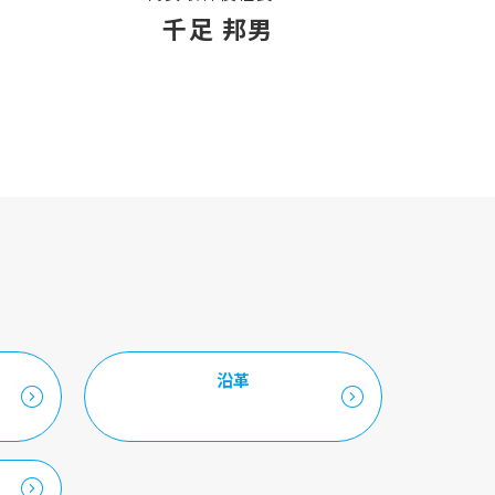
千足 邦男
・
沿革