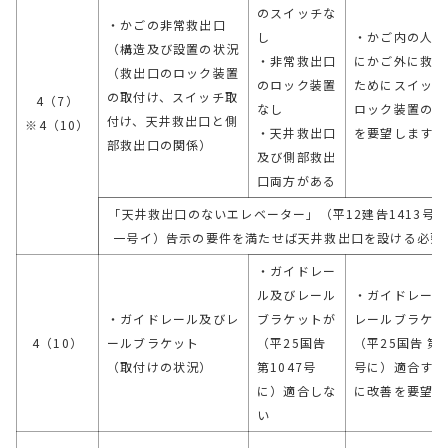
のスイッチな
・かごの非常救出口
し
・かご内の人を
（構造及び設置の状況
・非常救出口
にかご外に救出
（救出口のロック装置
のロック装置
ためにスイッチ
の取付け、スイッチ取
4（7）
なし
ロック装置の取
付け、天井救出口と側
※4（10）
・天井救出口
を要望します
部救出口の関係）
及び側部救出
口両方がある
「天井救出口のないエレベーター」（平12建告1413号
一号イ）告示の要件を満たせば天井救出口を設ける必要
・ガイドレー
ル及びレール
・ガイドレール
・ガイドレール及びレ
ブラケットが
レールブラケッ
4（10）
ールブラケット
（平25国告
（平25国告 第1
（取付けの状況）
第1047号
号に）適合する
に）適合しな
に改善を要望し
い