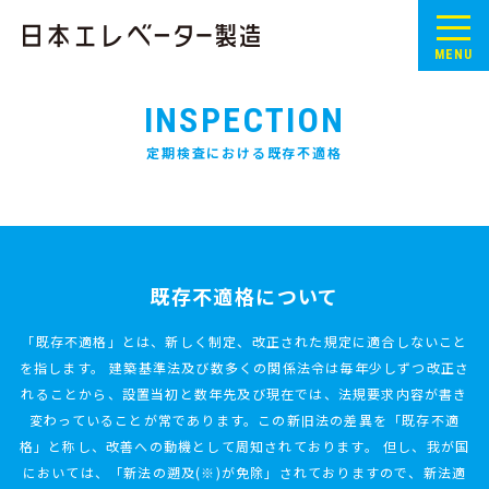
MENU
INSPECTION
定期検査における既存不適格
既存不適格について
「既存不適格」とは、新しく制定、改正された規定に適合しないこと
を指します。
建築基準法及び数多くの関係法令は毎年少しずつ改正さ
れることから、設置当初と数年先及び現在では、法規要求内容が書き
変わっていることが常であります。この新旧法の差異を「既存不適
格」と称し、改善への動機として周知されております。
但し、我が国
においては、「新法の遡及(※)が免除」されておりますので、新法適