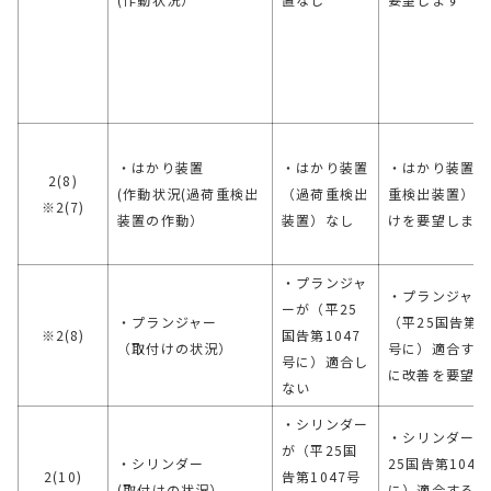
・はかり装置
・はかり装置
・はかり装置（
2(8)
(作動状況(過荷重検出
（過荷重検出
重検出装置）の
※2(7)
装置の作動）
装置）なし
けを要望します
・プランジャ
・プランジャー
ーが（平25
・プランジャー
（平25国告第1
※2(8)
国告第1047
（取付けの状況）
号に）適合する
号に）適合し
に改善を要望し
ない
・シリンダー
・シリンダーが
が（平25国
・シリンダー
25国告第1047
2(10)
告第1047号
(取付けの状況）
に）適合するよ