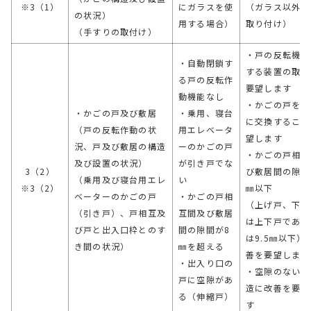
※3（1）
にガラスを使
（ガラス以外部
の状況）
用する場合）
取り付け）
（手すりの取付け）
・戸の反転機能
・自動閉鎖す
する装置の取付
る戸の反転作
要望します
動機能なし
・かごの戸を引
・かごの戸及び敷居
・乗用、寝台
に交換すること
（戸の反転作動の状
用エレベータ
望します
況、戸及び敷居の構造
ーのかごの戸
・かごの戸相互
及び設置の状況）
が引き戸でな
3（2）
び敷居間の隙間
（乗用及び寝台用エレ
い
※3（2）
㎜以下
ベーターのかごの戸
・かごの戸相
（上げ戸、下げ
（引き戸）、戸相互及
互間及び敷居
は上下戸である
び戸と出入口枠とのす
間の隙間が8
は9.5㎜以下）
き間の状況）
㎜を超える
善を要望します
・出入り口の
・空隙のない戸
戸に空隙があ
造に改善を要望
る（伸縮戸）
す