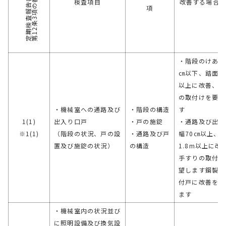
第12条3項の番号
定期検査報告書
検査項目
改善する場合
項
・階段のけあげ
㎝以下、踏面は
以上に改善、手
の取付けを要望
・機械室への通路及び
・階段の構造
す
1(1)
出入り口戸
・戸の施錠
・通路及び出入
※1(1)
（階段の状況、戸の設
・通路及び戸
幅70㎝以上、
置及び施錠の状況）
の構造
1.8m以上に改
手すりの取付け
望します鋼製の
付戸に改善を要
ます
・機械室内の状況並び
に照明設備及び換気設