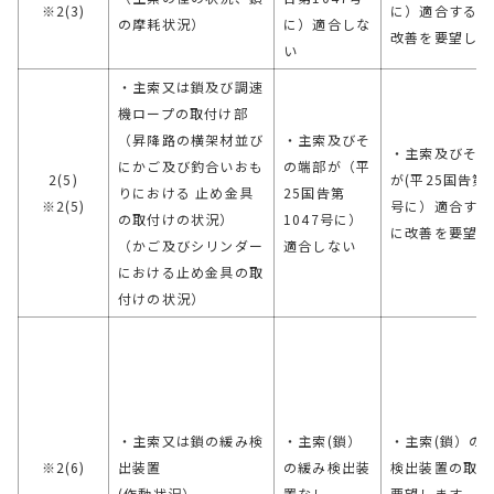
※2(3)
に）適合するよ
の摩耗状況）
に）適合しな
改善を要望しま
い
・主索又は鎖及び調速
機ロープの取付け部
（昇降路の横架材並び
・主索及びそ
・主索及びその
にかご及び釣合いおも
の端部が（平
2(5)
が(平25国告第1
りにおける 止め金具
25国告第
※2(5)
号に）適合する
の取付けの状況）
1047号に）
に改善を要望し
（かご及びシリンダー
適合しない
における止め金具の取
付けの状況）
・主索又は鎖の緩み検
・主索(鎖）
・主索(鎖）の
※2(6)
出装置
の緩み検出装
検出装置の取付
(作動状況）
置なし
要望します