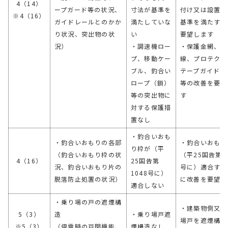
4（14）
ープガード等の状況、
寸法が基準を
付け又は設置寸
※4（16）
ガイドレールとのかか
満たしていな
基準を満たすこ
り状況、突出物の状
い
要望します
況）
・調速機ロー
・保護金網、保
プ、移動ケー
線、プロテクタ
ブル、釣合い
テープガイド取
ロープ（鎖）
等の改善を要望
等の突出物に
す
対する保護措
置なし
・釣合いおも
・釣合いおもりの各部
・釣合いおもり
り枠が（平
（釣合いおもり枠の状
（平25国告第1
4（16）
25国告第
況、釣合いおもり片の
号に）適合する
1048号に）
脱落防止処置の状況）
に改善を要望し
適合しない
・乗り場の戸の遮煙構
・建築物側又は
5（3）
造
・乗り場戸遮
場戸を遮煙構造
※5（3）
（停電時の戸閉機能、
煙構造なし