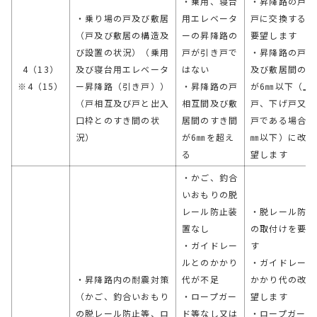
・乗用、寝台
・昇降路の戸を
・乗り場の戸及び敷居
用エレベータ
戸に交換するこ
（戸及び敷居の構造及
ーの昇降路の
要望します
び設置の状況）（乗用
戸が引き戸で
・昇降路の戸相
4（13）
及び寝台用エレベータ
はない
及び敷居間のす
※4（15）
ー昇降路（引き戸））
・昇降路の戸
が6㎜以下（上
（戸相互及び戸と出入
相互間及び敷
戸、下げ戸又は
口枠とのすき間の状
居間のすき間
戸である場合は9
況）
が6㎜を超え
㎜以下）に改善
る
望します
・かご、釣合
いおもりの脱
レール防止装
・脱レール防止
置なし
の取付けを要望
・ガイドレー
す
ルとのかかり
・ガイドレール
・昇降路内の耐震対策
代が不足
かかり代の改善
（かご、釣合いおもり
・ロープガー
望します
の脱レール防止等、ロ
ド等なし又は
・ロープガード