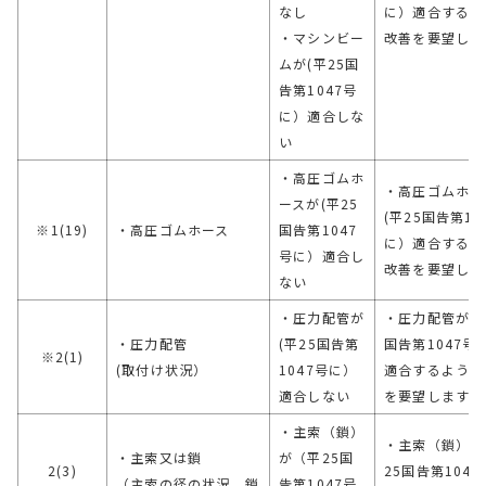
なし
に）適合するよ
・マシンビー
改善を要望しま
ムが(平25国
告第1047号
に）適合しな
い
・高圧ゴムホ
・高圧ゴムホー
ースが(平25
(平25国告第10
※1(19)
・高圧ゴムホース
国告第1047
に）適合するよ
号に）適合し
改善を要望しま
ない
・圧力配管が
・圧力配管が（
・圧力配管
(平25国告第
国告第1047号
※2(1)
(取付け状況）
1047号に）
適合するように
適合しない
を要望します
・主索（鎖）
・主索（鎖）が
・主索又は鎖
が（平25国
2(3)
25国告第1047
（主索の径の状況、鎖
告第1047号