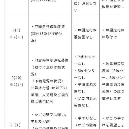
に）適合しな
改善を要望しま
い
・戸開走行保護装置
2(9)
・戸開走行保
・戸開走行保護
(取付け及び作動状
※2(13)
護装置なし
の取付け
況）
・P波センサ
・地震時管制運転装置
ーなし
・地震時等管制
（取付け及び作動状
・S波センサ
装置（P波セン
況）
2(10)
ーなし
ー、S波センサ
（予備電源の状況）
※2(14)
・予備電源装
予備電源装置、
※昇降行程7m以下の
置なし
装置）の取り付
乗用、人荷用及び寝台
・かご内表示
要望します
用は適用除外
装置なし
・かごの壁又は囲い、
・手すりなし
・かごの手すり
天井及び床
3（1）
（かごの壁等
けを要望します
（かごの構造及び設置