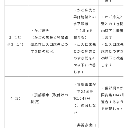
します
・かご床先と
昇降路壁との
・かご床先と昇
水平距離
壁とのすき間を1
・かご床先
（12.5㎝を
㎝以下に改善を
3（13）
（かごの床先と昇降路
超える）
します
※3（14）
壁及び出入口床先との
・出入口床先
・出入口床先と
すき間の状況）
とかご床先と
床先とのすき間
のすき間を4
㎝以下に改善を
㎝以下に改善
します
します
・頂部綱車が
・頂部綱車が（
（平25国告
・頂部綱車（取付けの
国告第1047号
4（5）
第1047号
状況）
適合するように
に）適合しな
を要望します
い
・非常救出口