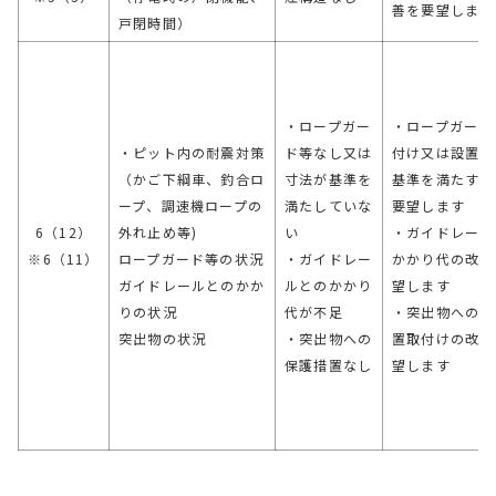
善を要望します
戸閉時間）
・ロープガー
・ロープガード
・ピット内の耐震対策
ド等なし又は
付け又は設置寸
（かご下綱車、釣合ロ
寸法が基準を
基準を満たすこ
ープ、調速機ロープの
満たしていな
要望します
6（12）
外れ止め等)
い
・ガイドレール
※6（11）
ロープガード等の状況
・ガイドレー
かかり代の改善
ガイドレールとのかか
ルとのかかり
望します
りの状況
代が不足
・突出物への保
突出物の状況
・突出物への
置取付けの改善
保護措置なし
望します