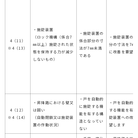
・施錠装置
・施錠装置の
（ロック機構（係合7
・施錠装置の係
4（11）
係合部分の寸
㎜以上）施錠された状
分の寸法を7㎜
※4（13）
法が7㎜未満
態を保持する力が減少
に改善を要望し
である
しないもの）
・戸を自動的
・昇降路における壁又
・戸を自動的に
に施錠する機
4（12）
は囲い
する機能を有す
能を有する構
※4（14）
（自動閉鎖又は施錠装
錠装置への改善
造となってい
置の作動状況）
望します
ない