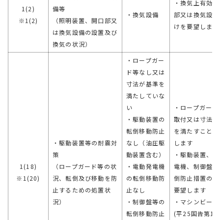
・換気上有効な
1(2)
備等
・換気設備
部又は換気設備
※1(2)
（照明装置、開口部又
けを要望します
は換気設備の設置及び
換気の状況）
・ロープガー
ド等なし又は
寸法が基準を
満たしていな
い
・ロープガード
・駆動装置の
取付又は寸法が
転倒移動防止
を満たすことを
・駆動装置等の耐震対
なし（油圧駆
します
策
動装置含む）
・駆動装置、電
1(18)
（ロープガード等の状
・電動発電機
電機、制御盤等
※1(20)
況、転倒及び移動を防
の転倒移動防
倒防止措置の改
止するための処置状
止なし
要望します
況）
・制御盤等の
・マシンビーム
転倒移動防止
(平25国告第10