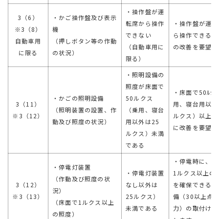
・操作盤が運
3（6）
・かご操作盤及び表示
転席から操作
・操作盤が運転
※3（8）
機
できない
ら操作できる場
自動車用
（押しボタン等の作動
（自動車用に
の改善を要望し
に限る
の状況）
限る）
・照明設備の
照度が床面で
・床面で50ﾙｸ
・かごの照明設備
50ルクス
3（11）
用、寝台用以外
（照明装置の設置、作
（乗用、寝台
※3（12）
ルクス）以上の
動及び照度の状況）
用以外は25
に改善を要望し
ルクス）未満
である
・停電時に、床
・停電灯装置
・停電灯装置
1ルクス以上の
（作動及び照度の状
3（12）
なし以外は
を確保できる照
況）
※3（13）
25ルクス）
備（30以上点
（床面で1ルクス以上
未満である
力）の取付けを
の照度）