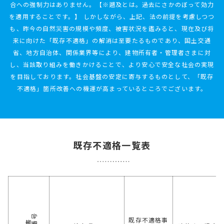
合への強制力はありません。
【※遡及とは。過去にさかのぼって効力
を適用することです。】
しかしながら、上記、法の前提を考慮しつつ
も、昨今の自然災害の規模や頻度、被害状況を鑑みると、現在及び将
来に向けた「既存不適格」の解消は至要たるものであり、国土交通
省、地方自治体、関係業界等により、建物所有者・管理者さまに対
し、当該取り組みを働きかけることで、より安心で安全な社会の実現
を目指しております。社会基盤の安定に寄与するものとして、「既存
不適格」箇所改善への機運が高まっているところでございます。
既存不適格一覧表
既存不適格事