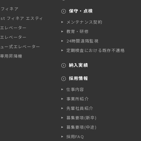
A フィネア
保守・点検
A st フィネア エスティ
メンテナンス契約
エレベーター
教育・研修
エレベーター
24時間遠隔監視
ュー式エレベーター
定期検査における既存不適格
専用昇降機
納入実績
採用情報
仕事内容
事業所紹介
先輩社員紹介
募集要項(新卒)
募集要項(中途)
採用FAQ