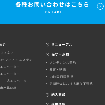
各種お問い合わせはこちら
CONTACT
紹介
リニューアル
A フィネア
保守・点検
A st フィネア エスティ
メンテナンス契約
エレベーター
教育・研修
エレベーター
24時間遠隔監視
ュー式エレベーター
定期検査における既存不適格
専用昇降機
納入実績
採用情報