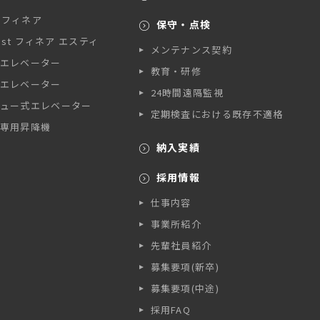
A フィネア
保守・点検
A st フィネア エスティ
メンテナンス契約
エレベーター
教育・研修
エレベーター
24時間遠隔監視
ュー式エレベーター
定期検査における既存不適格
専用昇降機
納入実績
採用情報
仕事内容
事業所紹介
先輩社員紹介
募集要項(新卒)
募集要項(中途)
採用FAQ